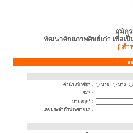
สมัคร
พัฒนาศักยภาพศิษย์เก่า เพื่อเ
( สำห
สม
ข้อมูล
คำนำหน้าชื่อ* :
นาย
นาง
ชื่อ* :
นามสกุล* :
เลขประจำตัวประชาชน* :
ที่